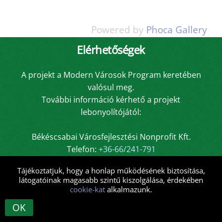
Powered by
Phoca Gallery
Elérhetőségek
A projekt a Modern Városok Program keretében
valósul meg.
További információ kérhető a projekt
lebonyolítójától:
Békéscsabai Városfejlesztési Nonprofit Kft.
Telefon:
+36-66/241-791
E-mail:
bcsvarosfejlesztes@bcsvarosfejlesztes.hu
Tájékoztatjuk, hogy a honlap működésének biztosítása,
látogatóinak magasabb szintű kiszolgálása, érdekében
Impresszum
Cookie tájékoztató
cookie-kat
alkalmazunk.
Adatkezelési tájékoztató
OK
Üzemelteti a
CsabaInformatika.NET