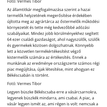
Fotó: Vermes Tibor
Az államtitkár megfogalmazása szerint a hazai
termelők helyzetének megerősítése érdekében
újította meg az agrártárca az őstermelők működési
környezetét és tette még kedvezőbbé adózási
szabályaikat. Mindez jobb körülményekhez segített
64 ezer családi gazdaságot, ahol nagyszülők, szülők
és gyermekek közösen dolgozhatnak. Könnyebb
lett a közvetlen termékértékesítést végző
kistermelők számára az értékesítés. Ennek a
munkának az eredménye országszerte számos régi
piac megújítása, újak létesítése, mint ahogyan ez
Békéscsabán is történt.
Fotó: Vermes Tibor
Legyen büszke Békéscsaba erre a vásárcsarnokra,
legyenek büszkék mindarra, ami csabai. A piac, a
vásár legyen ismét az, ami régen is volt: nemcsak a