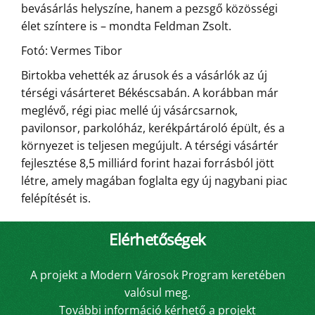
bevásárlás helyszíne, hanem a pezsgő közösségi
élet színtere is – mondta Feldman Zsolt.
Fotó: Vermes Tibor
Birtokba vehették az árusok és a vásárlók az új
térségi vásárteret Békéscsabán. A korábban már
meglévő, régi piac mellé új vásárcsarnok,
pavilonsor, parkolóház, kerékpártároló épült, és a
környezet is teljesen megújult. A térségi vásártér
fejlesztése 8,5 milliárd forint hazai forrásból jött
létre, amely magában foglalta egy új nagybani piac
felépítését is.
Elérhetőségek
A projekt a Modern Városok Program keretében
valósul meg.
További információ kérhető a projekt