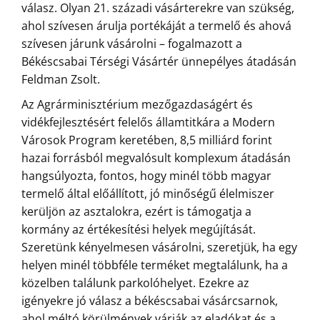
válasz. Olyan 21. századi vásárterekre van szükség,
ahol szívesen árulja portékáját a termelő és ahová
szívesen járunk vásárolni – fogalmazott a
Békéscsabai Térségi Vásártér ünnepélyes átadásán
Feldman Zsolt.
Az Agrárminisztérium mezőgazdaságért és
vidékfejlesztésért felelős államtitkára a Modern
Városok Program keretében, 8,5 milliárd forint
hazai forrásból megvalósult komplexum átadásán
hangsúlyozta, fontos, hogy minél több magyar
termelő által előállított, jó minőségű élelmiszer
kerüljön az asztalokra, ezért is támogatja a
kormány az értékesítési helyek megújítását.
Szeretünk kényelmesen vásárolni, szeretjük, ha egy
helyen minél többféle terméket megtalálunk, ha a
közelben találunk parkolóhelyet. Ezekre az
igényekre jó válasz a békéscsabai vásárcsarnok,
ahol méltó körülmények várják az eladókat és a