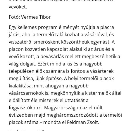
vevőket.
Fotó: Vermes Tibor
Egy kellemes program élményét nyújtja a piacra
járás, ahol a termelő találkozhat a vásárlóval, és
visszatérő ismerősként köszönthetik egymást. A
piacon közvetlen kapcsolat alakul ki az árus és a
vevő között, a bevásárlás mellett megbeszélhetik a
világ dolgait. Ezért mind a kis és a nagyobb
településen élők számára is fontos a vásárterek
megújítása, újak építése. A helyi termelői piacok
kialakítása, mint ahogyan a nagyobb
vásárcsarnokok is, megkönnyítik a kistermelők által
előállított élelmiszerek eljuttatását a
fogyasztókhoz. Magyarországon az elmúlt
évtizedben majd megháromszorozódott a termelői
piacok száma – mondta el Feldman Zsolt.